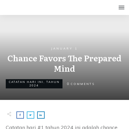
JANUARY 1
Chance Favors The Prepared
Mind
CATATAN HARI INI
,
TAHUN
0
COMMENTS
2024
Catatan hari #1 tahun 2024 ini adalah chance