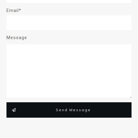
Email*
Message
Send Message